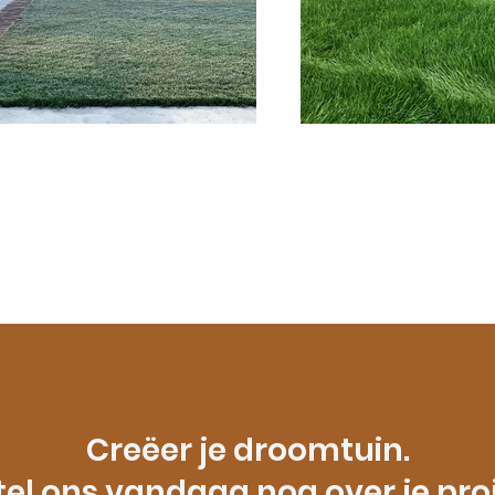
Creëer je droomtuin.
tel ons vandaag nog over je proj