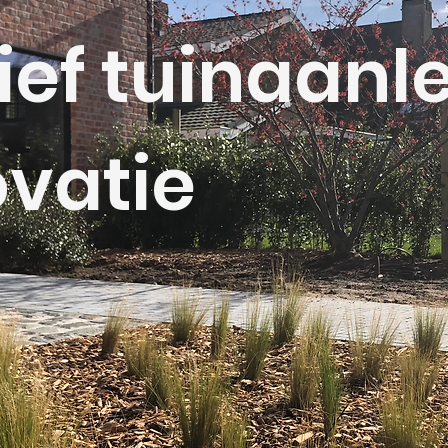
ief tuinaanl
ovatie