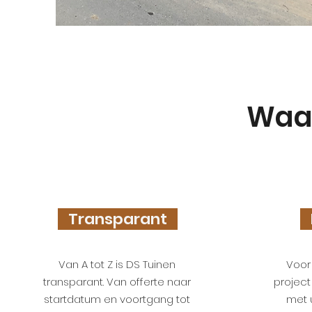
Waaro
Transparant
D
Van A tot Z is DS Tuinen
Voor
transparant. Van offerte naar
project
startdatum en voortgang tot
met 