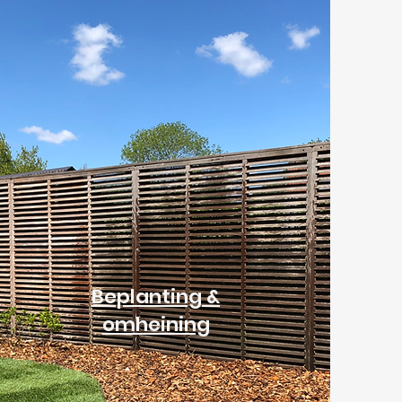
Beplanting &
omheining