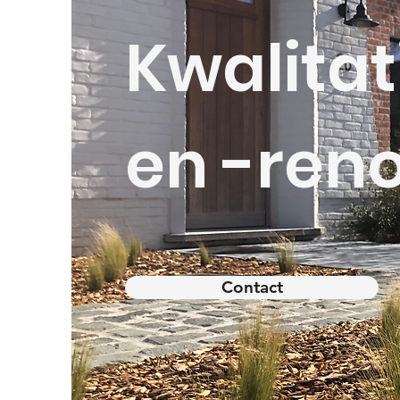
Kwalitat
en -ren
Contact