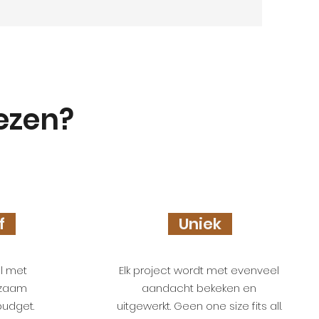
iezen?
ef
Uniek
el met
Elk project wordt met evenveel
rzaam
aandacht bekeken en
budget.
uitgewerkt. Geen one size fits all.