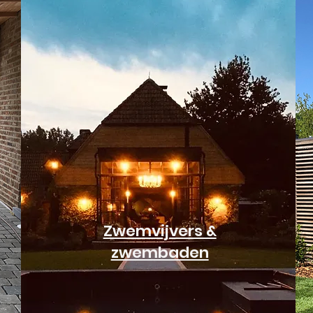
Zwemvijvers &
zwembaden